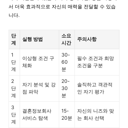
서 더욱 효과적으로 자신의 매력을 전달할 수 있습
니다.
단
소요
실행 방법
주의사항
계
시간
1
30-
이상형 조건 구
필수 조건과 희망
단
60
체화
조건을 구분
계
분
2
20-
자기 분석 및 강
솔직하고 객관적
단
30
점 파악
인 자기 평가
계
분
3
결혼정보회사
15-
자신의 니즈와 맞
단
서비스 탐색
20분
는 회사 선택
계