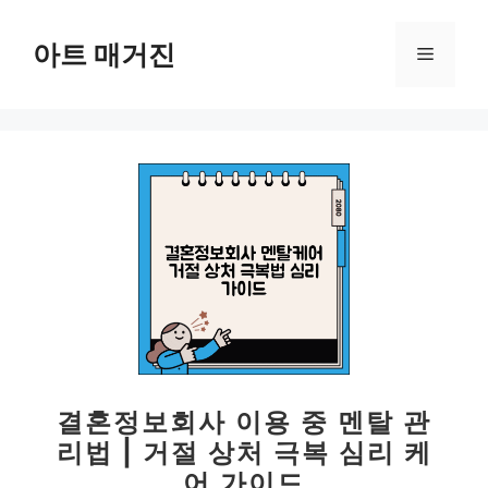
컨
텐
아트 매거진
메
츠
로
뉴
건
너
뛰
기
결혼정보회사 이용 중 멘탈 관
리법 | 거절 상처 극복 심리 케
어 가이드