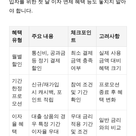
입자를 위한 첫 달 이자 면제 혜택 등도 놓치지 말아
야 합니다.
혜택
체크포인
주요 내용
고려사항
유형
트
통신비, 공과금
최소 결제
실제 사용
월별
등 정기 결제
금액 충족
금액 대비
할인
할인
여부
혜택 크기
기간
신규/재가입
참여 조건
프로모션
한정
시 캐시백, 포
및 기간
종료 후 혜
프로
인트 적립
확인
택 변화
모션
이자
대출 상품의 경
우대 금리
일반 금리
율 혜
우 특정 기간
적용 기간
와의 비교
택
이자율 우대
및 조건