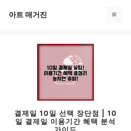
컨
텐
아트 매거진
메
츠
로
뉴
건
너
뛰
기
결제일 10일 선택 장단점 | 10
일 결제일 이용기간 혜택 분석
가이드