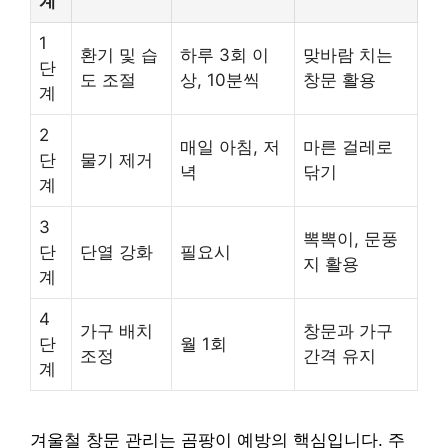
계
1
환기 및 습
하루 3회 이
맞바람 치는
단
도 조절
상, 10분씩
창문 활용
계
2
매일 아침, 저
마른 걸레로
단
물기 제거
녁
닦기
계
3
뽁뽁이, 문풍
단
단열 강화
필요시
지 활용
계
4
가구 배치
창문과 가구
단
월 1회
조정
간격 유지
계
겨울철 창문 관리는 곰팡이 예방의 핵심입니다. 주