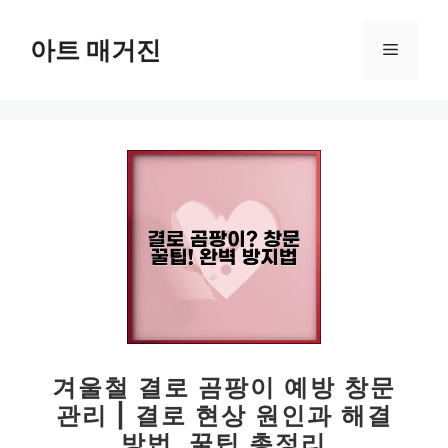
컨
텐
아트 매거진
메
츠
로
뉴
건
너
뛰
기
겨울철 결로 곰팡이 예방 창문
관리 | 결로 현상 원인과 해결
방법, 꿀팁 총정리