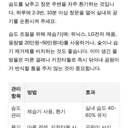
습도를 낮추고 창문 주변을 자주 환기하는 것입니
다. 하루에 2-3번, 10분 이상 창문을 열어 실내외 공
기를 순환시켜 주세요.
습도 조절을 위해 제습기(예: 위닉스, LG전자 제품,
용량별 20만원~50만원대)를 사용하거나, 숯이나 습
기 제거제를 비치하는 것도 좋습니다. 이미 생긴 물
방울은 마른 걸레나 키친타월로 즉시 닦아내 곰팡이
가 번식할 틈을 주지 않는 것이 중요합니다.
관리
방법
효과
항목
습도
실내 습도 40-
제습기 사용, 환기
관리
60% 유지
물기
마른 걸레, 키친타월 사
곰팡이 서식