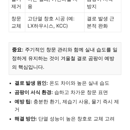
제거
용
방지
창문
고단열 창호 시공 (예:
결로 발생 근
교체
LX하우시스, KCC)
본적 완화
중요:
주기적인 창문 관리와 함께 실내 습도를 일
정하게 유지하는 것이 겨울철 결로 곰팡이 예방
의 핵심입니다.
결로 발생 원인:
온도 차이와 높은 실내 습도
곰팡이 서식 환경:
습하고 차가운 창문 표면
예방 팁:
충분한 환기, 제습기 사용, 물기 즉시 제
거
해결 방안:
단열 성능이 높은 창호로 교체 고려