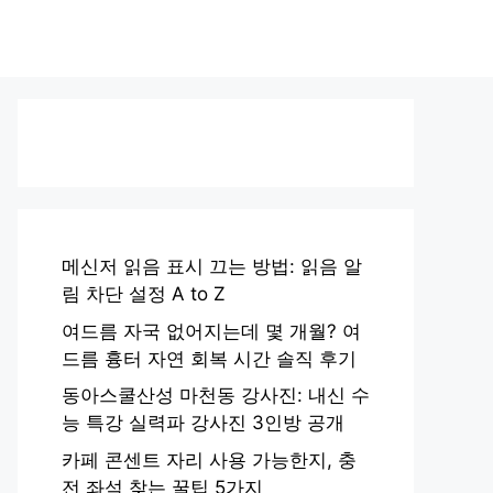
메신저 읽음 표시 끄는 방법: 읽음 알
림 차단 설정 A to Z
여드름 자국 없어지는데 몇 개월? 여
드름 흉터 자연 회복 시간 솔직 후기
동아스쿨산성 마천동 강사진: 내신 수
능 특강 실력파 강사진 3인방 공개
카페 콘센트 자리 사용 가능한지, 충
전 좌석 찾는 꿀팁 5가지