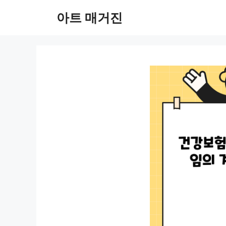
컨
아트 매거진
텐
츠
로
건
너
뛰
기