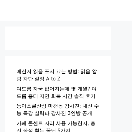
메신저 읽음 표시 끄는 방법: 읽음 알
림 차단 설정 A to Z
여드름 자국 없어지는데 몇 개월? 여
드름 흉터 자연 회복 시간 솔직 후기
동아스쿨산성 마천동 강사진: 내신 수
능 특강 실력파 강사진 3인방 공개
카페 콘센트 자리 사용 가능한지, 충
전 좌석 찾는 꿀팁 5가지