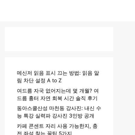
메신저 읽음 표시 끄는 방법: 읽음 알
림 차단 설정 A to Z
여드름 자국 없어지는데 몇 개월? 여
드름 흉터 자연 회복 시간 솔직 후기
동아스쿨산성 마천동 강사진: 내신 수
능 특강 실력파 강사진 3인방 공개
카페 콘센트 자리 사용 가능한지, 충
전 좌석 찾는 꿀팁 5가지