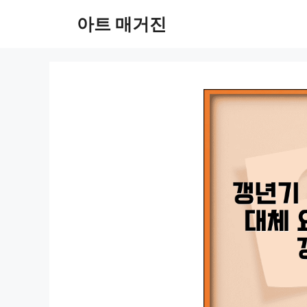
컨
아트 매거진
텐
츠
로
건
너
뛰
기