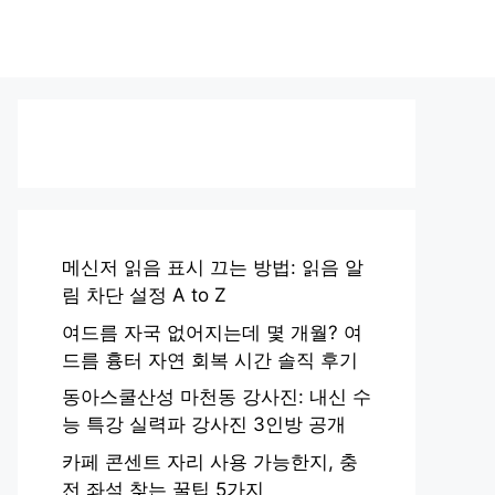
메신저 읽음 표시 끄는 방법: 읽음 알
림 차단 설정 A to Z
여드름 자국 없어지는데 몇 개월? 여
드름 흉터 자연 회복 시간 솔직 후기
동아스쿨산성 마천동 강사진: 내신 수
능 특강 실력파 강사진 3인방 공개
카페 콘센트 자리 사용 가능한지, 충
전 좌석 찾는 꿀팁 5가지