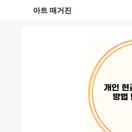
컨
아트 매거진
텐
츠
로
건
너
뛰
기