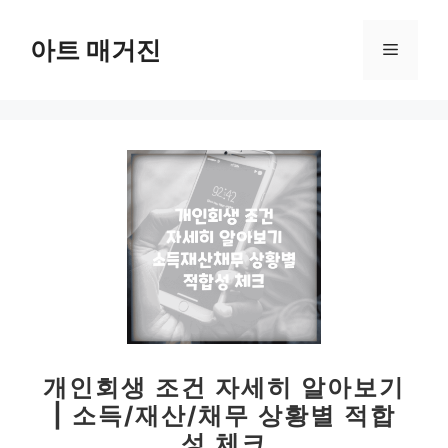
컨
텐
아트 매거진
메
츠
로
뉴
건
너
뛰
기
개인회생 조건 자세히 알아보기
| 소득/재산/채무 상황별 적합
성 체크