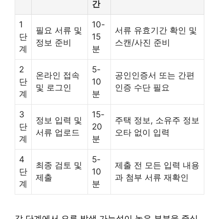
간
1
10-
필요 서류 및
서류 유효기간 확인 및
단
15
정보 준비
스캔/사진 준비
계
분
2
5-
온라인 접속
공인인증서 또는 간편
단
10
및 로그인
인증 수단 필요
계
분
3
15-
정보 입력 및
주택 정보, 소유주 정보
단
20
서류 업로드
오타 없이 입력
계
분
4
5-
최종 검토 및
제출 전 모든 입력 내용
단
10
제출
과 첨부 서류 재확인
계
분
각 단계에서 오류 발생 가능성이 높은 부분을 중심