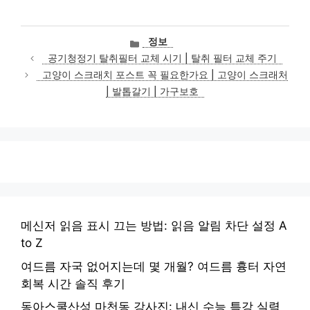
카
정보
테
공기청정기 탈취필터 교체 시기 | 탈취 필터 교체 주기
고
고양이 스크래치 포스트 꼭 필요한가요 | 고양이 스크래처
리
| 발톱갈기 | 가구보호
메신저 읽음 표시 끄는 방법: 읽음 알림 차단 설정 A
to Z
여드름 자국 없어지는데 몇 개월? 여드름 흉터 자연
회복 시간 솔직 후기
동아스쿨산성 마천동 강사진: 내신 수능 특강 실력