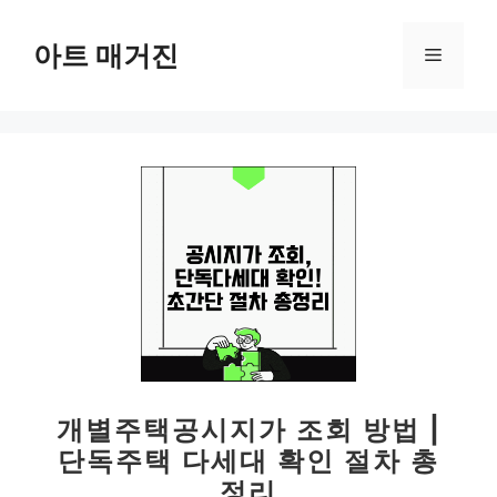
컨
텐
아트 매거진
메
츠
로
뉴
건
너
뛰
기
개별주택공시지가 조회 방법 |
단독주택 다세대 확인 절차 총
정리