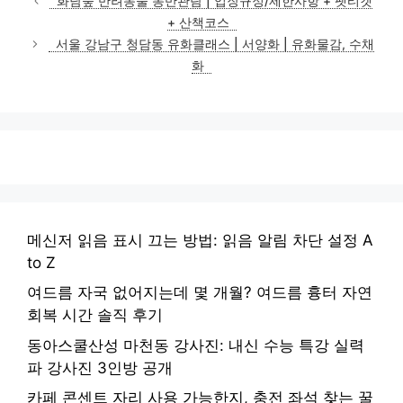
화담숲 반려동물 동반관람 | 입장규정/제한사항 + 펫티켓
고
+ 산책코스
리
서울 강남구 청담동 유화클래스 | 서양화 | 유화물감, 수채
화
메신저 읽음 표시 끄는 방법: 읽음 알림 차단 설정 A
to Z
여드름 자국 없어지는데 몇 개월? 여드름 흉터 자연
회복 시간 솔직 후기
동아스쿨산성 마천동 강사진: 내신 수능 특강 실력
파 강사진 3인방 공개
카페 콘센트 자리 사용 가능한지, 충전 좌석 찾는 꿀