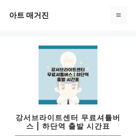
컨
텐
아트 매거진
메
츠
로
뉴
건
너
뛰
기
강서브라이트센터 무료셔틀버
스 | 하단역 출발 시간표