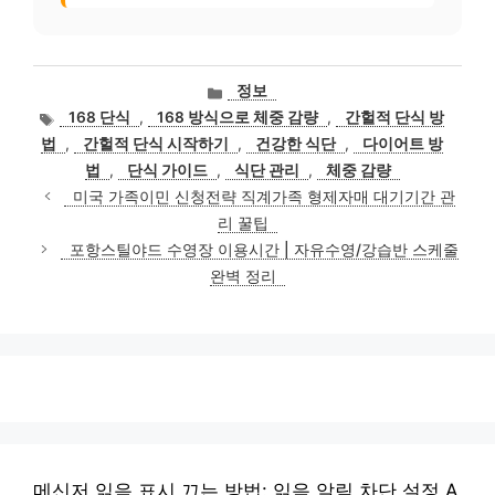
카
정보
테
태
168 단식
,
168 방식으로 체중 감량
,
간헐적 단식 방
고
그
법
,
간헐적 단식 시작하기
,
건강한 식단
,
다이어트 방
리
법
,
단식 가이드
,
식단 관리
,
체중 감량
미국 가족이민 신청전략 직계가족 형제자매 대기기간 관
리 꿀팁
포항스틸야드 수영장 이용시간 | 자유수영/강습반 스케줄
완벽 정리
메신저 읽음 표시 끄는 방법: 읽음 알림 차단 설정 A