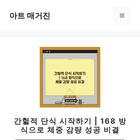
컨
텐
아트 매거진
메
츠
로
뉴
건
너
뛰
기
간헐적 단식 시작하기 | 168 방
식으로 체중 감량 성공 비결