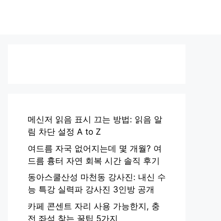
메신저 읽음 표시 끄는 방법: 읽음 알
림 차단 설정 A to Z
여드름 자국 없어지는데 몇 개월? 여
드름 흉터 자연 회복 시간 솔직 후기
동아스쿨산성 마천동 강사진: 내신 수
능 특강 실력파 강사진 3인방 공개
카페 콘센트 자리 사용 가능한지, 충
전 좌석 찾는 꿀팁 5가지