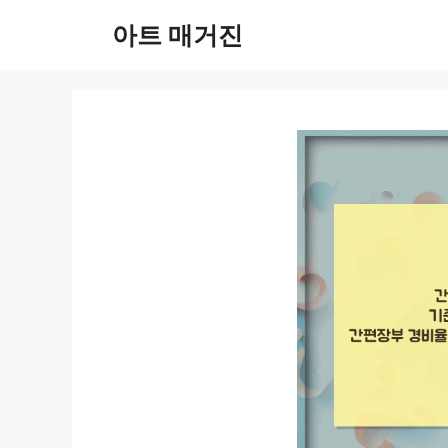
컨
아트 매거진
텐
츠
로
건
너
뛰
기