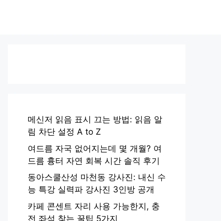
메신저 읽음 표시 끄는 방법: 읽음 알
림 차단 설정 A to Z
여드름 자국 없어지는데 몇 개월? 여
드름 흉터 자연 회복 시간 솔직 후기
동아스쿨산성 마천동 강사진: 내신 수
능 특강 실력파 강사진 3인방 공개
카페 콘센트 자리 사용 가능한지, 충
전 좌석 찾는 꿀팁 5가지