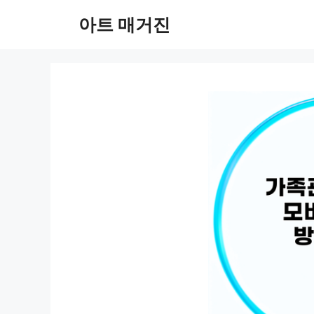
컨
아트 매거진
텐
츠
로
건
너
뛰
기