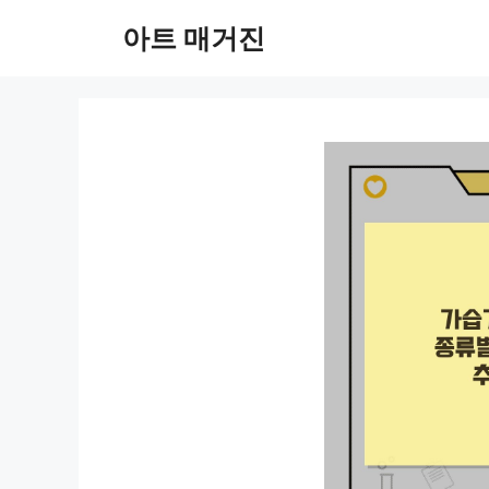
컨
아트 매거진
텐
츠
로
건
너
뛰
기