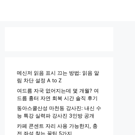
메신저 읽음 표시 끄는 방법: 읽음 알
림 차단 설정 A to Z
여드름 자국 없어지는데 몇 개월? 여
드름 흉터 자연 회복 시간 솔직 후기
동아스쿨산성 마천동 강사진: 내신 수
능 특강 실력파 강사진 3인방 공개
카페 콘센트 자리 사용 가능한지, 충
전 좌석 찾는 꿀팁 5가지