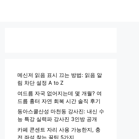
메신저 읽음 표시 끄는 방법: 읽음 알
림 차단 설정 A to Z
여드름 자국 없어지는데 몇 개월? 여
드름 흉터 자연 회복 시간 솔직 후기
동아스쿨산성 마천동 강사진: 내신 수
능 특강 실력파 강사진 3인방 공개
카페 콘센트 자리 사용 가능한지, 충
전 좌석 찾는 꿀팁 5가지