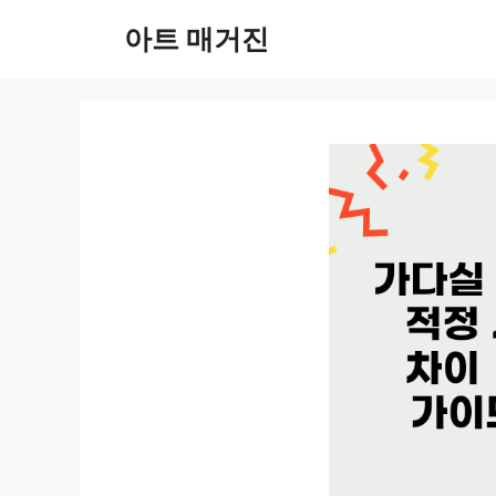
컨
아트 매거진
텐
츠
로
건
너
뛰
기